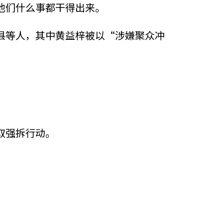
他们什么事都干得出来。
县等人，其中黄益梓被以“涉嫌聚众冲
取强拆行动。