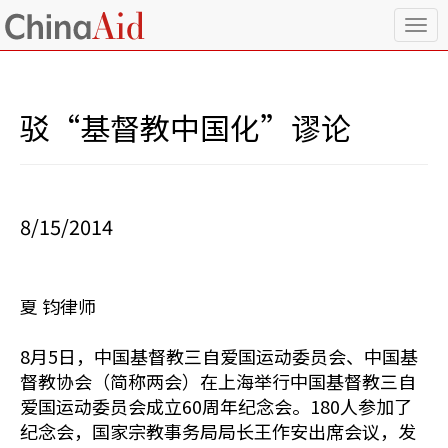
T
o
g
g
l
驳“基督教中国化”谬论
e
n
a
v
i
8/15/2014
g
a
t
i
夏 钧律师
o
n
8月5日，中国基督教三自爱国运动委员会、中国基
督教协会（简称两会）在上海举行中国基督教三自
爱国运动委员会成立60周年纪念会。180人参加了
纪念会，国家宗教事务局局长王作安出席会议，发