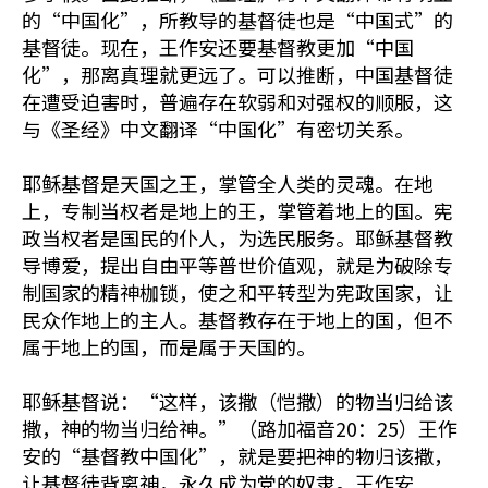
的“中国化”，所教导的基督徒也是“中国式”的
基督徒。现在，王作安还要基督教更加“中国
化”，那离真理就更远了。可以推断，中国基督徒
在遭受迫害时，普遍存在软弱和对强权的顺服，这
与《圣经》中文翻译“中国化”有密切关系。
耶稣基督是天国之王，掌管全人类的灵魂。在地
上，专制当权者是地上的王，掌管着地上的国。宪
政当权者是国民的仆人，为选民服务。耶稣基督教
导博爱，提出自由平等普世价值观，就是为破除专
制国家的精神枷锁，使之和平转型为宪政国家，让
民众作地上的主人。基督教存在于地上的国，但不
属于地上的国，而是属于天国的。
耶稣基督说：“这样，该撒（恺撒）的物当归给该
撒，神的物当归给神。”（路加福音20：25）王作
安的“基督教中国化”，就是要把神的物归该撒，
让基督徒背离神，永久成为党的奴隶。王作安