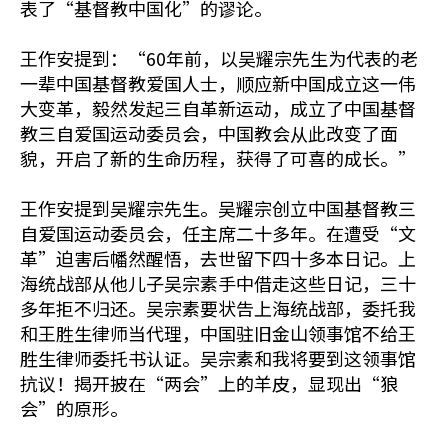
表了“基督教中国化”的谬论。
王作安提到：“60年前，以吴耀宗先生为代表的老
一辈中国基督教爱国人士，顺应新中国成立这一伟
大变革，毅然发起三自革新运动，成立了中国基督
教三自爱国运动委员会，中国教会从此改变了面
貌，开启了新的生命历程，获得了可喜的成长。”
王作安提到吴耀宗先生。吴耀宗创立中国基督教三
自爱国运动委员会，任主席二十多年。在遭受“文
革”迫害后幡然醒悟，去世留下四十多本日记。上
海统战部从他儿子吴宗素手中借走这些日记，三十
多年拒不归还。吴宗素要状告上海统战部，委托我
和王胜生律师当代理，中国驻旧金山领事馆不给王
胜生律师委托书认证。吴宗素和我将要到这领事馆
抗议！揭开披在“两会”上的羊皮，显现出“狼
会”的原形。