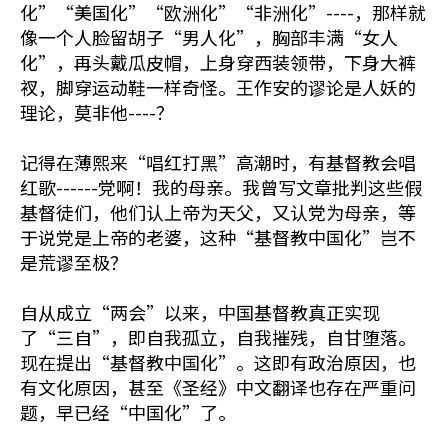
化”“美国化”“欧洲化”“非洲化”----，那样就
像一个人脸留胡子“男人化”，胸部丰满“女人
化”，再头戴瓜皮帽，上身穿西装领带，下身大裤
衩，脚穿运动鞋一样奇怪。王作安的谬论是人妖的
理论，莫非他----？
记得在薄熙来“唱红打黑”高潮时，有基督教会唱
红歌------党啊！我的母亲。我曾写文章批判这些假
基督徒们，他们认上帝为天父，又认党为母亲，等
于说党是上帝的老婆，这种“基督教中国化”岂不
是荒谬至极？
自从成立“两会”以来，中国基督教真正实现
了“三自”，即自我孤立，自我摧残，自甘堕落。
现在提出“基督教中国化”。这即有政治原因，也
有文化原因，甚至《圣经》中文翻译也存在严重问
题，早已经“中国化”了。