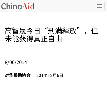
T
o
g
g
l
高智晟今日“刑满释放”，但
e
n
未能获得真正自由
a
v
i
g
a
8/06/2014
t
i
o
对华援助协会
2014年8月6日
n