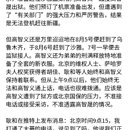
晟出狱。他们预订了机票准备出发，但遭遇到
了“有关部门”的强大压力和严厉警告，结果
是无法登机赶往新疆。
但高智义还是万里迢迢地在8月5号便赶到了乌
鲁木齐，于8月6号赶到了沙雅。7号一早便去
监狱接人。高智义还为弟弟的刑满释放特地准
备了全套的新衣服。北京的维权人士、萨哈罗
夫人权奖获得者胡佳、耿和等人始终和高智义
保持着联系。但从上午9点以后，他们始终无
法和高智义通上话，电话也很难拨通。应该是
高智义遭到了狱方或北京国保的压力，不准接
电话或接受采访，不准透露高智晟的情况。
耿和在推特上发布消息：北京时间9点15，我
打通了大哥的电话，说见到了吗，他说我们正