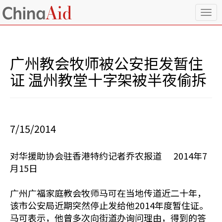
T
o
g
g
l
广州教会牧师被公安拒发暂住
e
n
证 温州教堂十字架被半夜偷拆
a
v
i
g
a
7/15/2014
t
i
o
对华援助协会驻香港特约记者乔农报道 2014年7
n
月15日
广州广福家庭教会牧师马可在当地传道近二十年，
该市公安局近期突然停止发给他2014年度暂住证。
马可表示，他曾多次向街道办询问理由，得到的答