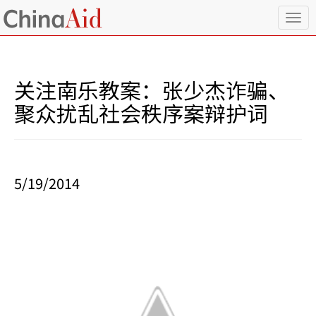
T
o
g
g
l
关注南乐教案：张少杰诈骗、
e
n
聚众扰乱社会秩序案辩护词
a
v
i
g
a
5/19/2014
t
i
o
n