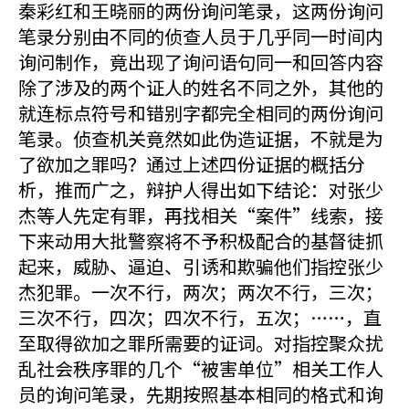
秦彩红和王晓丽的两份询问笔录，这两份询问
笔录分别由不同的侦查人员于几乎同一时间内
询问制作，竟出现了询问语句同一和回答内容
除了涉及的两个证人的姓名不同之外，其他的
就连标点符号和错别字都完全相同的两份询问
笔录。侦查机关竟然如此伪造证据，不就是为
了欲加之罪吗？通过上述四份证据的概括分
析，推而广之，辩护人得出如下结论：对张少
杰等人先定有罪，再找相关“案件”线索，接
下来动用大批警察将不予积极配合的基督徒抓
起来，威胁、逼迫、引诱和欺骗他们指控张少
杰犯罪。一次不行，两次；两次不行，三次；
三次不行，四次；四次不行，五次；……，直
至取得欲加之罪所需要的证词。对指控聚众扰
乱社会秩序罪的几个“被害单位”相关工作人
员的询问笔录，先期按照基本相同的格式和询