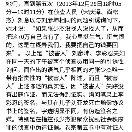
她们，直到第五次（2013年12月28日18时05
分—19时11分）在侦查人员（宋庆泽、尚松
杰）刻意以与刘彦坤相同的问题引诱询问下，
她才说：“如果张少杰没找人说找人了，从而
把这70万自己占有了，我心里挺生气，挺气愤
的，这是在糊弄我们，我要把自己的钱要回
来”。 以上是“被害人”刘彦坤、李彩忍夫妇
在同一天的下午被两个侦查员用同一的引诱性
询问，而作出的语气几乎相同的对张少杰唯一
带有指责性的“被害人”陈述。而且“被害
人”上述陈述的真实性，因“被害人”失踪没
有出庭作证，而无法得到证实。询问笔录上李
彩忍的签名，与其在儿子刘亚龙死亡赔偿协议
书上的签名，字迹明显不同，有伪造签名之
嫌。特别是在指控张少杰犯聚众扰乱社会秩序
罪的侦查中伪造证据。卷宗第五卷中有对证人