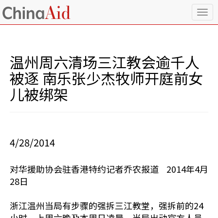
T
o
g
g
l
温州周六清场三江教会逾千人
e
n
被逐 南乐张少杰牧师开庭前女
a
儿被绑架
v
i
g
a
t
i
4/28/2014
o
n
对华援助协会驻香港特约记者乔农报道 2014年4月
28日
浙江温州当局有步骤的强拆三江教堂，强拆前的24
小时、上周六晚及本周日凌晨，当局出动官方人员