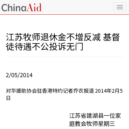
T
o
g
g
l
江苏牧师退休金不增反减 基督
e
n
徒待遇不公投诉无门
a
v
i
g
a
2/05/2014
t
i
o
对华援助协会驻香港特约记者乔农报道 2014年2月5
n
日
江苏省建湖县一位家
庭教会牧师星期三