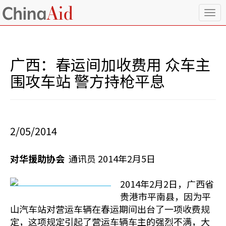
T
o
g
g
l
广西：春运间加收费用 众车主
e
n
围攻车站 警方持枪平息
a
v
i
g
a
2/05/2014
t
i
o
对华援助协会
通讯员 2014年2月5日
n
2014年2月2日，广西省
贵港市平南县，因为平
山汽车站对营运车辆在春运期间出台了一项收费规
定，这项规定引起了营运车辆车主的强烈不满，大