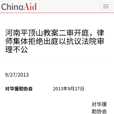
T
o
g
g
l
河南平顶山教案二审开庭，律
e
n
师集体拒绝出庭以抗议法院审
a
理不公
v
i
g
a
t
i
9/27/2013
o
n
对华援助协会
2013年9月27日
对华援
助协会