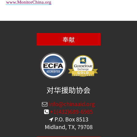
www.MonitorChina.org
奉献
对华援助协会
info@chinaaid.org
+1(432)689-6985
P.O. Box 8513
Midland, TX, 79708