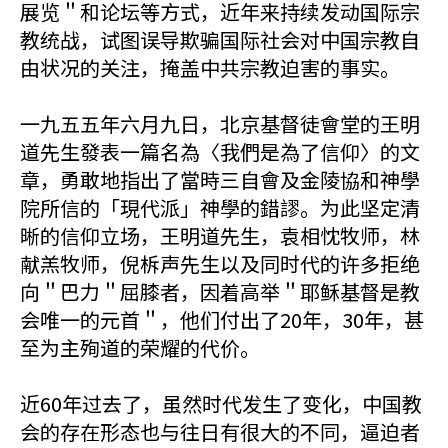
展览＂和论坛等方式，近年来持续发动国际宗
教统战，试图误导欺骗国际社会对中国宗教自
由状况的关注，掩盖中共宗教迫害的事实。
一九五五年六月九日，北京基督徒會堂的王明
道先生發表一篇名為〈我們是為了信仰〉的文
章，勇敢地指出了當時三自會及金陵協和神學
院所信的「現代派」神學的錯謬。为此坚定清
晰的信仰立场，王明道先生，袁相忱牧师，林
献羔牧师，倪柝声先生以及同时代的许多拒绝
向＂巴力＂屈膝者，因着高举＂耶稣基督是教
会唯一的元首＂，他们付出了20年，30年，甚
至为主殉道的荣耀的代价。
近60年过去了，虽然时代发生了变化，中国教
会的存在形态也与往日有很大的不同，逼迫者