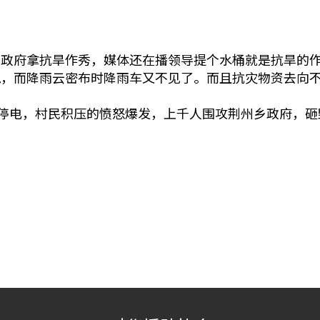
州政府拿抗旱作秀，媒体还在播领导提个水桶就是抗旱的
跑，而降雨云密布时降雨车又不见了。而且抗灾物资去向
乡停电，村民积压的愤怒爆发，上千人围攻荆州乡政府，