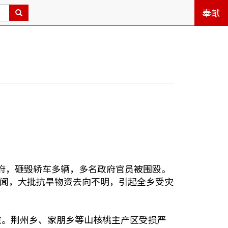
奉献
政府，砸毁轿车多辆，多名政府官员被围殴。
闻，大批抗旱物资去向不明，引起全乡受灾
严重。荆州乡、家朋乡等山核桃主产区受损严