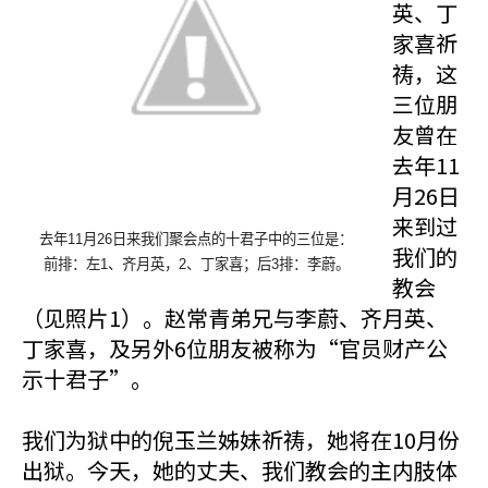
英、丁
家喜祈
祷，这
三位朋
友曾在
去年11
月26日
来到过
去年
11
月
26
日来我们聚会点的十君子中的三位是：
我们的
前排：左
1
、齐月英，
2
、丁家喜；后
3
排：李蔚
。
教会
（见照片1）。赵常青弟兄与李蔚、齐月英、
丁家喜，及另外6位朋友被称为“官员财产公
示十君子”。
我们为狱中的倪玉兰姊妹祈祷，她将在10月份
出狱。今天，她的丈夫、我们教会的主内肢体