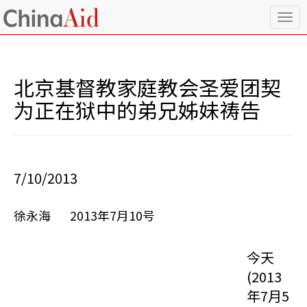
T
o
g
g
l
北京基督教家庭教会圣爱团契
e
n
为正在狱中的弟兄姊妹祷告
a
v
i
g
a
7/10/2013
t
i
o
徐永海 2013年7月10号
n
今天
(2013
年7月5