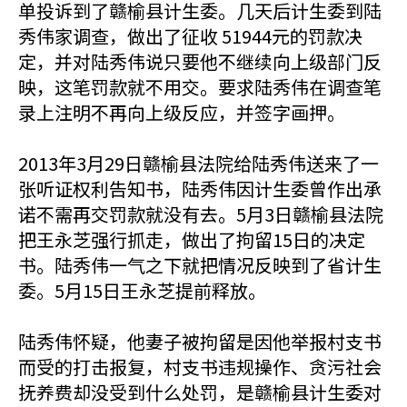
单投诉到了赣榆县计生委。几天后计生委到陆
秀伟家调查，做出了征收 51944元的罚款决
定，并对陆秀伟说只要他不继续向上级部门反
映，这笔罚款就不用交。要求陆秀伟在调查笔
录上注明不再向上级反应，并签字画押。
2013年3月29日赣榆县法院给陆秀伟送来了一
张听证权利告知书，陆秀伟因计生委曾作出承
诺不需再交罚款就没有去。5月3日赣榆县法院
把王永芝强行抓走，做出了拘留15日的决定
书。陆秀伟一气之下就把情况反映到了省计生
委。5月15日王永芝提前释放。
陆秀伟怀疑，他妻子被拘留是因他举报村支书
而受的打击报复，村支书违规操作、贪污社会
抚养费却没受到什么处罚，是赣榆县计生委对