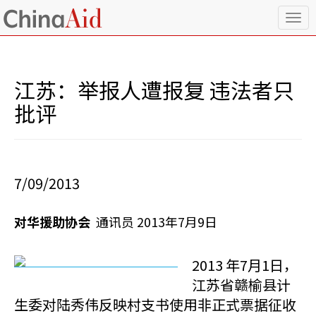
T
o
g
g
l
江苏：举报人遭报复 违法者只
e
n
批评
a
v
i
g
a
7/09/2013
t
i
o
对华援助协会
通讯员 2013年7月9日
n
2013 年7月1日，
江苏省赣榆县计
生委对陆秀伟反映村支书使用非正式票据征收