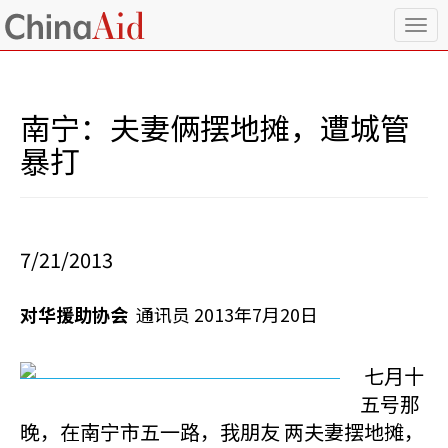
T
o
g
g
l
南宁：夫妻俩摆地摊，遭城管
e
n
暴打
a
v
i
g
a
7/21/2013
t
i
o
对华援助协会
通讯员 2013年7月20日
n
七月十
五号那
晚，在南宁市五一路，我朋友 两夫妻摆地摊，