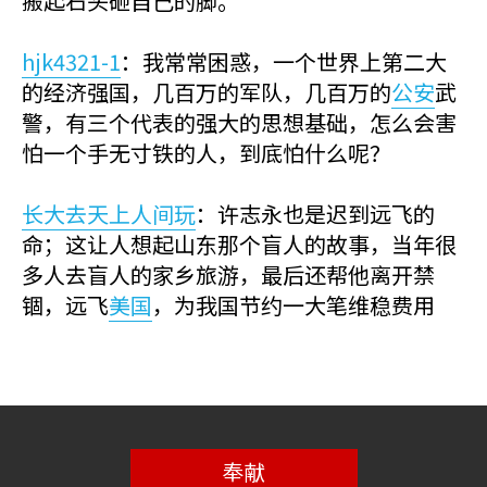
搬起石头砸自己的脚。
hjk4321-1
：我常常困惑，一个世界上第二大
的经济强国，几百万的军队，几百万的
公安
武
警，有三个代表的强大的思想基础，怎么会害
怕一个手无寸铁的人，到底怕什么呢？
长大去天上人间玩
：许志永也是迟到远飞的
命；这让人想起山东那个盲人的故事，当年很
多人去盲人的家乡旅游，最后还帮他离开禁
锢，远飞
美国
，为我国节约一大笔维稳费用
奉献