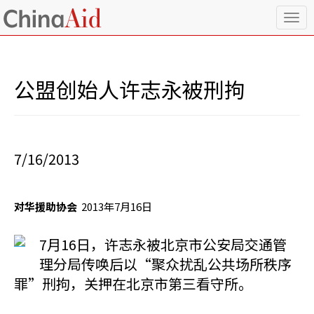
T
o
g
g
l
公盟创始人许志永被刑拘
e
n
a
v
i
7/16/2013
g
a
t
i
对华援助协会
2013年7月16日
o
n
7月16日，许志永被北京市公安局交通管
理分局传唤后以“聚众扰乱公共场所秩序
罪”刑拘，关押在北京市第三看守所。