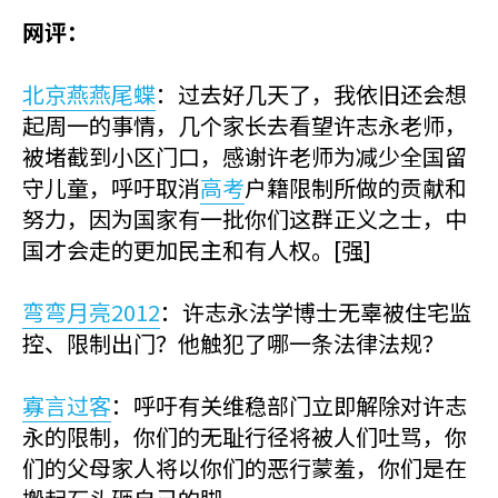
网评：
北京燕燕尾蝶
：过去好几天了，我依旧还会想
起周一的事情，几个家长去看望许志永老师，
被堵截到小区门口，感谢许老师为减少全国留
守儿童，呼吁取消
高考
户籍限制所做的贡献和
努力，因为国家有一批你们这群正义之士，中
国才会走的更加民主和有人权。[强]
弯弯月亮2012
：许志永法学博士无辜被住宅监
控、限制出门？他触犯了哪一条法律法规？
寡言过客
：呼吁有关维稳部门立即解除对许志
永的限制，你们的无耻行径将被人们吐骂，你
们的父母家人将以你们的恶行蒙羞，你们是在