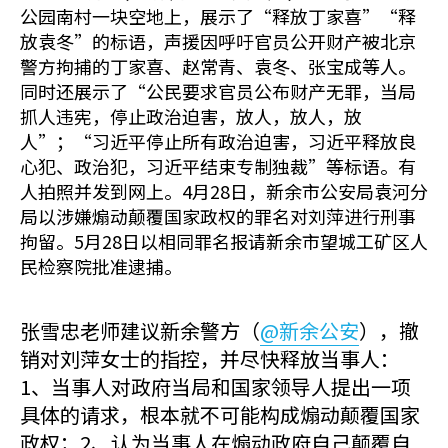
公园南村一块空地上，展示了“释放丁家喜”“释
放袁冬”的标语，声援因呼吁官员公开财产被北京
警方拘捕的丁家喜、赵常青、袁冬、张宝成等人。
同时还展示了“公民要求官员公布财产无罪，当局
抓人违宪，停止政治迫害，放人，放人，放
人”；“习近平停止所有政治迫害，习近平释放良
心犯、政治犯，习近平结束专制独裁”等标语。有
人拍照并发到网上。4月28日，新余市公安局袁河分
局以涉嫌煽动颠覆国家政权的罪名对刘萍进行刑事
拘留。5月28日以相同罪名报请新余市望城工矿区人
民检察院批准逮捕。
张雪忠老师建议新余警方（
@新余公安
），撤
销对刘萍女士的指控，并尽快释放当事人：
1、当事人对政府当局和国家领导人提出一项
具体的请求，根本就不可能构成煽动颠覆国家
政权；2、认为当事人在煽动政府自己颠覆自