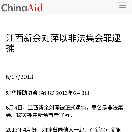
T
o
g
g
l
江西新余刘萍以非法集会罪逮
e
n
捕
a
v
i
g
a
6/07/2013
t
i
o
对华援助协会
通讯员 2013年6月8日
n
6月4日，江西新余刘萍被正式逮捕，罪名是非法集
会。被关押在新余市看守所。
2013年4月份，刘萍曾同他人一起，在新余市新钢