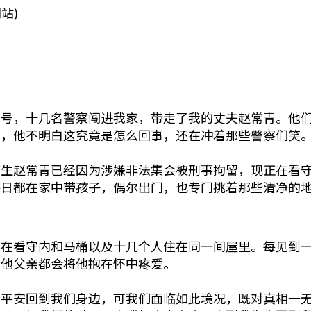
站)
七号，十几名警察闯进我家，带走了我的丈夫赵常青。他
切，他不明白这究竟是怎么回事，还在冲着那些警察们笑
先生赵常青已经因为涉嫌非法集会被刑事拘留，现正在看
每日都在家中带孩子，偶尔出门，也专门挑着那些清净的
经在看守内和马桶以及十几个人住在同一间屋里。每见到
，他父亲都会将他抱在怀中疼爱。
他平安回到我们身边，可我们面临如此境况，既对真相一