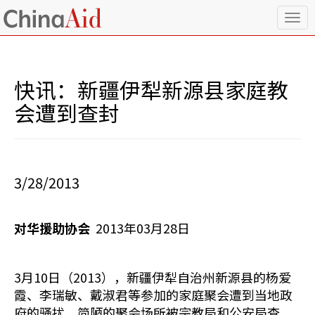
T
o
g
g
l
快讯：新疆伊犁新源县家庭教
e
n
会遭到查封
a
v
i
g
a
3/28/2013
t
i
o
对华援助协会
2013年03月28日
n
3月10日（2013），新疆伊犁自治州新源县的杨爱
霞、李瑞敏、戴淑君等参加的家庭聚会遭到当地政
府的骚扰，简陋的聚会场所被宗教局和公安局查