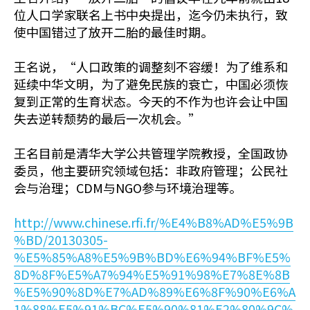
位人口学家联名上书中央提出，迄今仍未执行，致
使中国错过了放开二胎的最佳时期。
王名说，“人口政策的调整刻不容缓！为了维系和
延续中华文明，为了避免民族的衰亡，中国必须恢
复到正常的生育状态。今天的不作为也许会让中国
失去逆转颓势的最后一次机会。”
王名目前是清华大学公共管理学院教授，全国政协
委员，他主要研究领域包括：非政府管理；公民社
会与治理；CDM与NGO参与环境治理等。
http://www.chinese.rfi.fr/%E4%B8%AD%E5%9B
%BD/20130305-
%E5%85%A8%E5%9B%BD%E6%94%BF%E5%
8D%8F%E5%A7%94%E5%91%98%E7%8E%8B
%E5%90%8D%E7%AD%89%E6%8F%90%E6%A
1%88%E5%91%BC%E5%90%81%E2%80%9C%