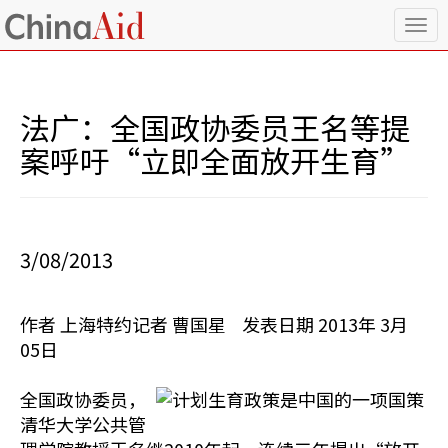
T
o
g
g
l
法广：全国政协委员王名等提
e
n
案呼吁“立即全面放开生育”
a
v
i
g
a
3/08/2013
t
i
o
作者 上海特约记者 曹国星 发表日期 2013年 3月
n
05日
全国政协委员，
清华大学公共管