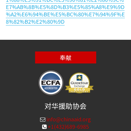
E7%AB%8B%E5%8D%B3%E5%85%A8%E9%9D
%A2%E6%94%BE%E5%BC%80%E7%94%9F%E
8%82%B2%E2%80%9D
奉献
对华援助协会
info@chinaaid.org
+1(432)689-6985