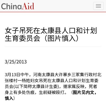
T
o
g
g
l
女子吊死在太康县人口和计划
e
n
生育委员会（图片慎入）
a
v
i
g
a
3/25/2013
t
i
o
3月13日中午，河南太康县大许寨乡三冢集行政村北
n
张楼村一杨姓妇女吊死在太康县人口和计划生育委
员会(以下简称太康县计生委)，据家属反映，死者
身上有多处伤痕，生前疑被殴打。（
图片见内文，
慎入
）