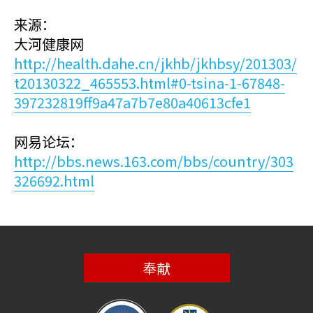
来源：
大河健康网
http://health.dahe.cn/jkhb/jkhbsy/201303/
t20130322_465553.html#0-tsina-1-67848-
397232819ff9a47a7b7e80a40613cfe1
网易论坛：
http://bbs.news.163.com/bbs/country/303
326692.html
奉献