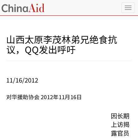
T
o
g
g
l
山西太原李茂林弟兄绝食抗
e
n
议，QQ发出呼吁
a
v
i
g
a
11/16/2012
t
i
o
对华援助协会 2012年11月16日
n
因长期
上访揭
露官员