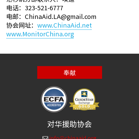
电话：323-521-6777
电邮：ChinaAid.LA@gmail.com
协会网址：
www.ChinaAid.net
www.MonitorChina.org
奉献
对华援助协会
info@chinaaid.org