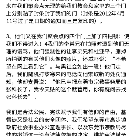
来在我们聚会点无理的给我们教会和家里的三个门
上分别贴了封条封了我们的门（封条是2012年4月
11号过了是日期的通知而且是复印的）。
3、他们又在我们聚会点的四个门上加了四把锁：使
我们不得进入！4我们的李弟兄在拍照时遭到他们无
理的谩骂，他们强制性的让李弟兄和杜亚平，删掉
所拍到的有关他们头像的照片，还威吓说：“不希
望在网上看到它”。与黑社会如出一辙！他们走
后，我们随机打黎寒来的电话向他索取新的处罚通
知，他却支吾说：“他已申报东莞市宗教事务局的
张科长了，我今天贴的这个就管用，你有疑问去找
张科长去”。
我们是合法公民、宪法赋予我们有信仰的自由，基
督徒又是社会的安全团体、我们希望东莞市高步镇
政府社会事业办公室理事长、以及东莞市宗教局尽
快的撤销这一没有法律依据的决定，维护宪法赋予