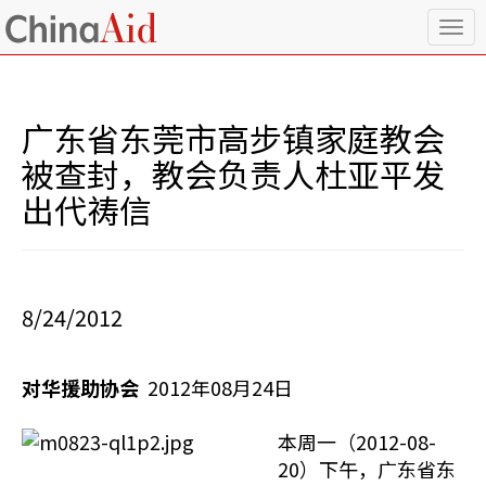
T
o
g
g
l
广东省东莞市高步镇家庭教会
e
n
被查封，教会负责人杜亚平发
a
出代祷信
v
i
g
a
t
i
8/24/2012
o
n
对华援助协会
2012年08月24日
本周一（2012-08-
20）下午，广东省东