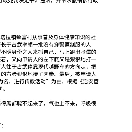
公安行政处罚决定书》违法，并依法撤销该行政
和塔拉镇致富村从事普及身体健康知识的社
所长于占武率领一批没有穿警察制服的人
群不明身份之人来抓自己，马上跑出张儒的
接着，又向申请人的左下胸又是狠狠地打一
请人往于占武停靠现代越野车的方向走，把
人的右脸狠狠地揍了两拳。最后，被申请人
病为名，进行传教活动”为由，根据《治安管
罚。
痛得爬都爬不起来了，气也上不来，呼吸很
下：