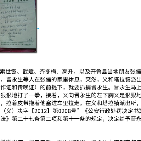
牧师与索世霞、武斌、齐冬梅、高升，以及开鲁县当地朋友张
午，晋永生等人在张儒的家里休息，突然，义和塔拉镇派
工作证和传唤证）的前提下，就要抓捕晋永生。晋永生马
胸狠狠地打了一拳，接着，又向晋永生的左下胸又是狠狠
来，拉着皮带拖着他塞进车里拉走。在义和塔拉镇派出所
义）决字【2012】第0208号”《公安行政处罚决定
法》第二十七条第二项和第十一条的规定，决定给予晋永生