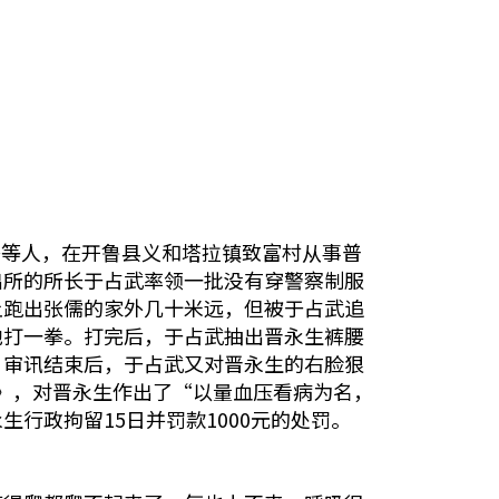
儒等人，在开鲁县义和塔拉镇致富村从事普
出所的所长于占武率领一批没有穿警察制服
上跑出张儒的家外几十米远，但被于占武追
地打一拳。打完后，于占武抽出晋永生裤腰
，审讯结束后，于占武又对晋永生的右脸狠
书》，对晋永生作出了“以量血压看病为名，
行政拘留15日并罚款1000元的处罚。