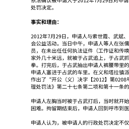
依法确认被申请人于2012年7月29日对
处罚决定。
事实和理由：
2012年7月29日，申请人与索世霞、
会公益活动。当日中午，申请人等人在张
员，在未出任任何执法证件（工作证和传
家外几十米远，就被于占武追上，于占武
拳。打完后，于占武抽出申请人裤腰带里
申请人塞进于占武的车里。在义和塔拉镇
作出了“开公（义）决字【2012】第02
理处罚法》第二十七条第二项和第十一条的规
申请人左胸当时被于占武打后，当时就开
困难。拘留期结束后，申请人回到呼市到
申请人认为，被申请人的行政处罚决定不