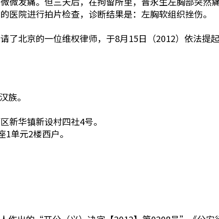
始微微发痛。但三天后，在拘留所里，晋永生左胸部突然
的医院进行拍片检查，诊断结果是：左胸软组织挫伤。 
请了北京的一位维权律师，于8月15日（2012）依法提
，汉族。
区新华镇新设村四社4号。
座1单元2楼西户。