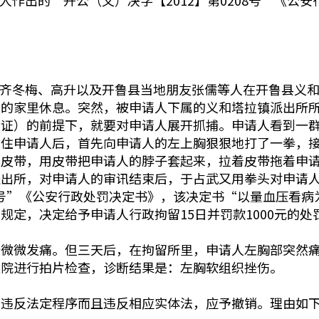
申请人作出的“开公（义）决字【2012】第0208号”《
武斌、齐冬梅、高升以及开鲁县当地朋友张儒等人在开鲁县义
儒的家里休息。突然，被申请人下属的义和塔拉镇派出所
唤证）的前提下，就要对申请人展开抓捕。申请人看到一
抓住申请人后，首先向申请人的左上胸狠狠地打了一拳，
的皮带，用皮带把申请人的脖子套起来，拉着皮带拖着申
派出所，对申请人的审讯结束后，于占武又用拳头对申请
08号”《公安行政处罚决定书》，该决定书“以量血压看
定，决定给予申请人行政拘留15日并罚款1000元的处
始微微发痛。但三天后，在拘留所里，申请人左胸部突然
医院进行拍片检查，诊断结果是：左胸软组织挫伤。
仅违反法定程序而且违反相应实体法，应予撤销。理由如