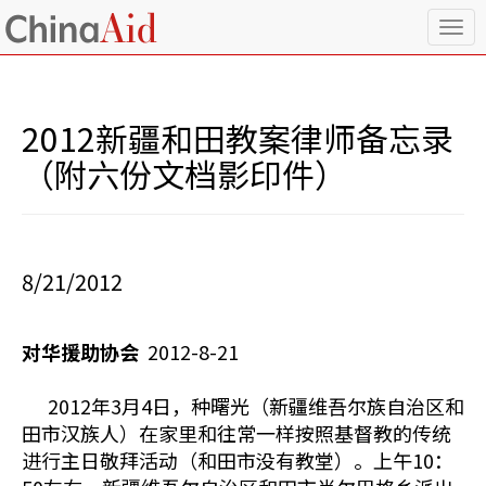
T
o
g
g
l
2012新疆和田教案律师备忘录
e
n
（附六份文档影印件）
a
v
i
g
a
8/21/2012
t
i
o
对华援助协会
2012-8-21
n
2012年3月4日，种曙光（新疆维吾尔族自治区和
田市汉族人）在家里和往常一样按照基督教的传统
进行主日敬拜活动（和田市没有教堂）。上午10：