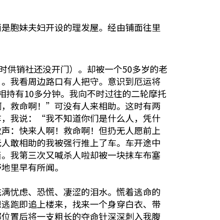
铺面是胞妹夫妇开设的理发屋。经由铺面往里
时供销社还没开门）。却被一个50多岁的老
）。我看周边路口有人把守。意识到厄运将
相持有10多分钟。我向不时过往的二轮摩托
啊，救命啊！”可没有人来相助。这时有两
车，我说：“我不知道你们是什么人，凭什
救声：快来人啊！救命啊！但扔无人愿前上
无人敢相助的我被强行推上了车。车开途中
踏。我第三次又喊杀人啦却被一块抹车布塞
野地里早有所闻。
充满忧虑、恐慌、凄涩的泪水。慌着逃命的
想逃跑即追上楼来，找来一个身穿白衣、带
部位置后将一支粗长的夺命针深深刺入我腹