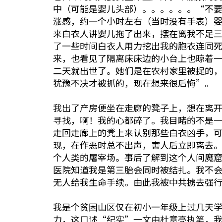
中（可能是婴儿头部）。。。。。。“不
涨感，约一个小时左右（当时没有手表）
来白衣人讲婴儿拖了出来，摆在离我不足
了一些时间白衣人用力挖出我的胞衣连同
来，也看见了隔离床床边的小台上也晾着
二天就出世了。她们是在农村家里被捉的
犹豫不决才被抓的，现在想来很后悔”。
我出了产房便坐在走廊的凳子上，想在离
寻找，啊！我的心都碎了。我目睹的不是
走回走廊上的凳上来认别那些白衣凶手，
现，在作恶时总不出声，害人后立即离去
个人类的屠宰场。事后了解到这个人间魔
医院知道我是第三胎会同时被结扎。我不
无人给我生命手续。由此我被中共掳去强
我是个贫困山区仅在初小一年级上过几天
力，这口述“纪实”一文由杜意亮执笔，