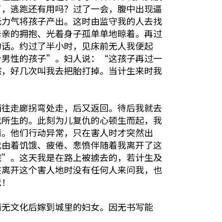
了，逃跑还有用吗？过了一会，腹中出现逼
无力气将孩子产出。这时由监守我的人去找
母亲的拥抱、光着身子孤单单地晾着。再过
句话。约过了半小时，见床前无人我便起
个男性的孩子”。妇人说：“这孩子再过一
孩，好几次叫我去把胎打掉。当计生来时我
西往走廊拐弯处走，后又返回。待后我就去
我所生的。此刻为儿复仇的心顿生而起，我
睛。他们行动异常，只在害人时才突然出
我由着饥饿、疲倦、悲愤伴随着我离开了这
院”。这天我是在路上被掳去的，若计生及
在离开这个害人地时没有任何人来问我，也
我！
而无文化后嫁到城里的妇女。因无书写能