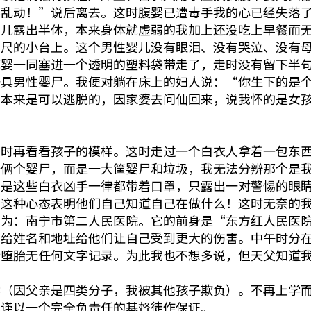
要乱动！”说后离去。这时腹婴已遭毒手我的心已经失落
婴儿露出半体，本来身体就虚弱的我加上还没吃上早餐而
三尺的小台上。这个男性婴儿没有眼泪、没有哭泣、没有
死婴一同塞进一个透明的塑料袋带走了，走时没有留下半
一具男性婴尸。我便对躺在床上的妇人说：“你生下的是
，本来是可以逃脱的，因家婆去问仙回来，说我怀的是女
开时再看看孩子的模样。这时走过一个白衣人拿着一包东
一俩个婴尸，而是一大筐婴尸和垃圾，我无法分辨那个是
可是这些白衣凶手一律都带着口罩，只露出一对警惕的眼
。这种心态表明他们自己知道自己在做什么！这时无奈的
窟为：南宁市第二人民医院。它的前身是“东方红人民医
会给姓名和地址给他们让自己受到更大的伤害。中午时分
行堕胎无任何文字记录。为此我也不想多说，但天父知道
学（因父亲是四类分子，我被其他孩子欺负）。不再上学
我谨以一个完全负责任的基督徒作保证。