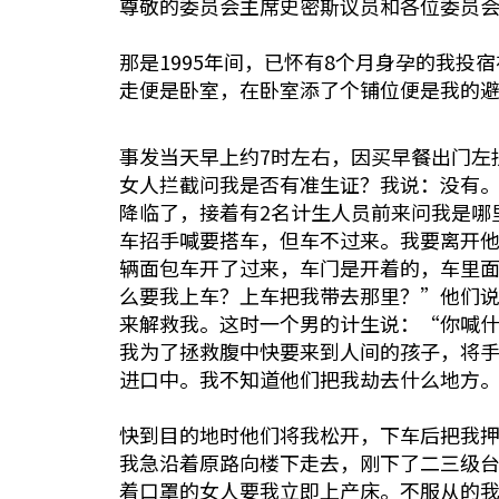
尊敬的委员会主席史密斯议员和各位委员
那是1995年间，已怀有8个月身孕的我投
走便是卧室，在卧室添了个铺位便是我的
事发当天早上约7时左右，因买早餐出门左
女人拦截问我是否有准生证？我说：没有
降临了，接着有2名计生人员前来问我是哪
车招手喊要搭车，但车不过来。我要离开
辆面包车开了过来，车门是开着的，车里
么要我上车？上车把我带去那里？”他们
来解救我。这时一个男的计生说：“你喊
我为了拯救腹中快要来到人间的孩子，将
进口中。我不知道他们把我劫去什么地方
快到目的地时他们将我松开，下车后把我
我急沿着原路向楼下走去，刚下了二三级
着口罩的女人要我立即上产床。不服从的