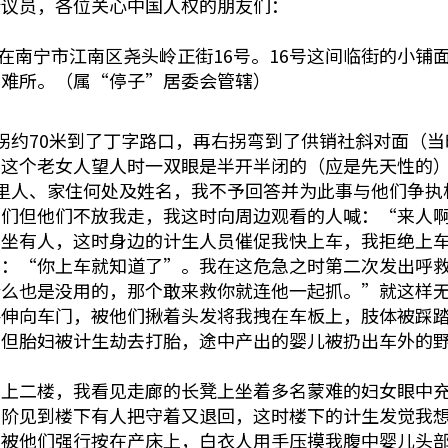
会议员，各位关心中国人权的朋友们：
宿在南宁市江南区尧头岭正街16号。16号这间临街的小
避难所。（属“停子”居委会管辖）
拐约70米到了丁字路口，再右拐弯到了供销社斜对面（当
。这个老女人望人时一双眼是半开半闭的（应是先天性的
里人、家住何处及姓名，我不予回答并为此事与他们争执
他们但他们不放我走，我这时向周边观看的人喊：“来人
面坐有人，这时身边的计生人员催促我快上车，我拒绝上
说：“你上车就知道了”。我在这危急之时第二次发出呼
什么也是没用的，那个敢来救你就连他一起抓。”就这样
手伸向车门，被他们揪着头发将我拽在车板上，肢体被踩
。但胎妇被计生劫去打胎，途中产出的婴儿被扔出车外的
押上二楼，我看见走廊的长凳上坐着多名蒙难的妇女眼中
台阶见到楼下有人把守着又退回，这时楼下的计生发觉我
我被他们强行按在产床上，白衣人用手压摸我腹中婴儿头