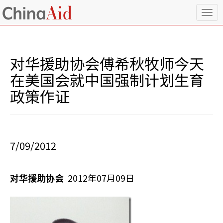
T
o
g
g
l
对华援助协会傅希秋牧师今天
e
n
在美国会就中国强制计划生育
a
政策作证
v
i
g
a
t
i
7/09/2012
o
n
对华援助协会
2012年07月09日