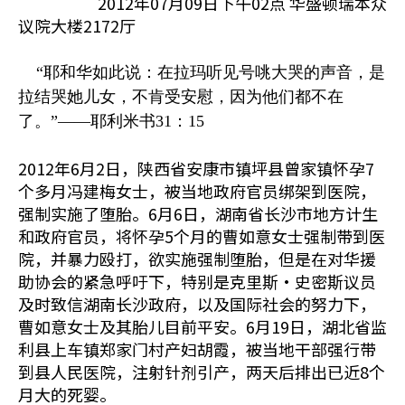
2012年07月09日下午02点 华盛顿瑞本众
议院大楼2172厅
“耶和华如此说：在拉玛听见号咷大哭的声音，是
拉结哭她儿女，不肯受安慰，因为他们都不在
了。”——耶利米书31：15
2012年6月2日，陕西省安康市镇坪县曾家镇怀孕7
个多月冯建梅女士，被当地政府官员绑架到医院，
强制实施了堕胎。6月6日，湖南省长沙市地方计生
和政府官员，将怀孕5个月的曹如意女士强制带到医
院，并暴力殴打，欲实施强制堕胎，但是在对华援
助协会的紧急呼吁下，特别是克里斯·史密斯议员
及时致信湖南长沙政府，以及国际社会的努力下，
曹如意女士及其胎儿目前平安。6月19日，湖北省监
利县上车镇郑家门村产妇胡霞，被当地干部强行带
到县人民医院，注射针剂引产，两天后排出已近8个
月大的死婴。