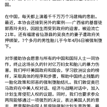
国。
在中国，每天都上演着千千万万个冯建梅的悲剧。
最近，本协会还接到另外的案例——广西省的基督徒
郭燕玲夫妇，因超生而受到政府的迫害，被迫流亡
21年。还有福建省仙游县的吴良杰的妻子遭政府关
押绑架，7个多月的男性胎儿于今年4月6日被强制堕
下。
对华援助协会愿意与所有的中国和国际人士一同协
作，终止这场长久的针对亿万妇女和胎儿的暴力伤
害。我们呼吁美国政府和国会，学习欧洲议会的榜
样，采取具体的程序和步骤，帮助中国终止残酷的
一胎化政策和邪恶的强制堕胎结扎。我们敦促奥巴
马政府在中美人权对话、经济与战略对话中，加入
计划生育侵犯人权的议题。同时，我们也要求参众
两院能够通过一项强烈的决议，表达美国人民的意
志，愿意帮助中国人民废除强制计划生育政策。最