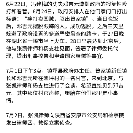
6月22日，冯建梅的丈夫邓吉元遭到政府的报复性殴
打和看管。6月24日，政府安排人在他们家门口打出
标语：“痛打卖国贼，驱出曾家镇”。当日晚饭
后，邓吉元摆脱跟踪的人，成功逃脱。之后三天里
躲避了政府设置的多道严密盘查的路卡，于27日晚
在湖北省十堰市坐上火车。28日早晨达到北京后，
他与张凯律师和杨支柱见面，签署了律师委托代
理，提出刑事控告和申请国家赔偿等事宜。
7月1日下午3点，镇坪县政府办主任、曾家镇新任镇
长和邓吉元所在渔坪村的一名村官，来到北京，与
张凯律师和杨支柱进行了会谈，希望直接见到邓吉
元。其中那位村官声称，堕胎在他们那里是小事
情。
7月2日，张凯律师向陕西省安康市公安局和检察院
发出律师函，敦促立案侦查。