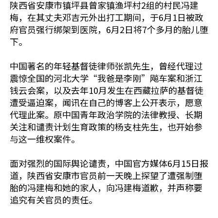
陕西省安康市镇坪县曾家镇渔坪村2组的村民冯建
梅，在其丈夫邓吉元外出打工期间，于6月1日被政
府官员强行绑架到医院，6月2日将7个多月的胎儿堕
下。
中国著名的年轻基督徒律师张凯先生，曾经代理过
震惊全国的河北大学“我爸是李刚”飚车案和浙江
钱云会案，以及去年10月发生在西藏拉萨的基督徒
遭受逼迫案，闻讯在自己的博客上公开表示，愿意
代理此案。原中国青年政治学院的法律教授、长期
关注和谴责计划生育政策的杨支柱先生，也开始参
与这一维权案件。
面对强烈的国际舆论谴责，中国官方媒体6月15日报
道，陕西省安康市官员前一天晚上探望了遭强制堕
胎的冯建梅和她的家人，向冯建梅道歉，并声称要
追究有关官员的责任。