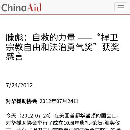
T
o
g
g
l
滕彪：自救的力量 ——“捍卫
e
n
宗教自由和法治勇气奖”获奖
a
感言
v
i
g
a
t
i
7/24/2012
o
n
对华援助协会
2012年07月24日
今天（2012-07-24）在美国首都华盛顿的国会山，
对华援助协会举行了成立10周年典礼-论坛-颁奖仪
式，荣获“捍卫中国宗教自由和法治勇气奖”的滕