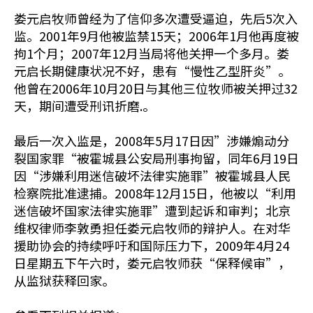
娄元启牧师曾经为了信仰多次遭受逼迫，先后5次入
监。2001年9月他被监禁15天；2006年1月他再度被
拘1个月；2007年12月当局将他关押一个多月。娄
元启长期健康状况不好，患有“慢性乙型肝炎”。
他曾在2006年10月20日与其他三位牧师被关押过32
天，期间遭受刑讯折磨.。
最后一次入监是，2008年5月17日因”涉嫌煽动分
裂国家罪“被霍城县公安局刑事拘留，同年6月19日
因“涉嫌利用迷信破坏法律实施罪”被霍城县人民
检察院批准逮捕。2008年12月15日，他被以“利用
迷信破坏国家法律实施罪”遭到起诉和审判；北京
维权律师李敦勇担任娄元启牧师的辩护人。在对华
援助协会的持续呼吁和国际压力下，2009年4月24
日星期五下午六时，娄元启牧师获“保释候审”，
从监狱获释回家。