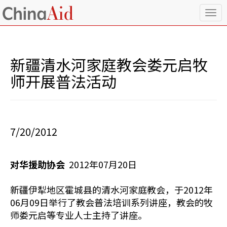
T
o
g
g
l
新疆清水河家庭教会娄元启牧
e
n
师开展普法活动
a
v
i
g
a
7/20/2012
t
i
o
对华援助协会
2012年07月20日
n
新疆伊犁地区霍城县的清水河家庭教会，于2012年
06月09日举行了教会普法培训系列讲座，教会的牧
师娄元启等专业人士主持了讲座。