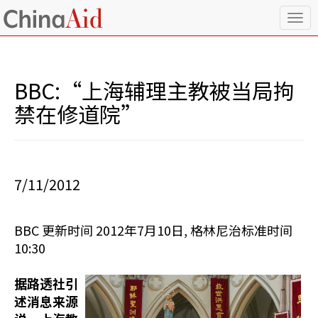
T
o
g
g
l
BBC:“上海辅理主教被当局拘
e
n
禁在修道院”
a
v
i
g
a
7/11/2012
t
i
o
BBC 更新时间 2012年7月10日, 格林尼治标准时间
n
10:30
据路透社引
述消息来源