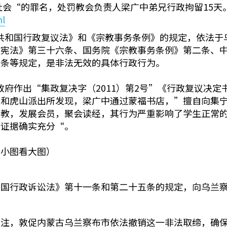
害社会“的罪名，处罚教会负责人梁广中弟兄行政拘留15天
ml
人民共和国行政复议法》和《宗教事务条例》的规定，依法
国宪法》第三十六条、国务院《宗教事务条例》第二条、
八条等规定，是非法无效的具体行政行为。
人民政府作出“集政复决字（2011）第2号”《行政复议
队和虎山派出所发现，梁广中通过蒙福书店，”擅自向集
传教，发展会员，聚会读经，其行为严重影响了学生正常
，证据确实充分“。
击小图看大图）
和国行政诉讼法》第十一条和第二十五条的规定，向乌兰
关注，敦促内蒙古乌兰察布市依法撤销这一非法取缔，确