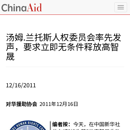
T
o
g
g
l
汤姆.兰托斯人权委员会率先发
e
n
声，要求立即无条件释放高智
a
晟
v
i
g
a
t
i
12/16/2011
o
n
对华援助协会
2011年12月16日
编者按：
今天，在中国新华社