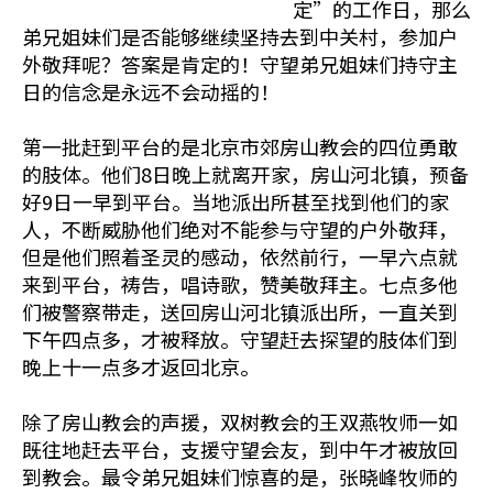
定”的工作日，那么
弟兄姐妹们是否能够继续坚持去到中关村，参加户
外敬拜呢？答案是肯定的！守望弟兄姐妹们持守主
日的信念是永远不会动摇的！
第一批赶到平台的是北京市郊房山教会的四位勇敢
的肢体。他们8日晚上就离开家，房山河北镇，预备
好9日一早到平台。当地派出所甚至找到他们的家
人，不断威胁他们绝对不能参与守望的户外敬拜，
但是他们照着圣灵的感动，依然前行，一早六点就
来到平台，祷告，唱诗歌，赞美敬拜主。七点多他
们被警察带走，送回房山河北镇派出所，一直关到
下午四点多，才被释放。守望赶去探望的肢体们到
晚上十一点多才返回北京。
除了房山教会的声援，双树教会的王双燕牧师一如
既往地赶去平台，支援守望会友，到中午才被放回
到教会。最令弟兄姐妹们惊喜的是，张晓峰牧师的