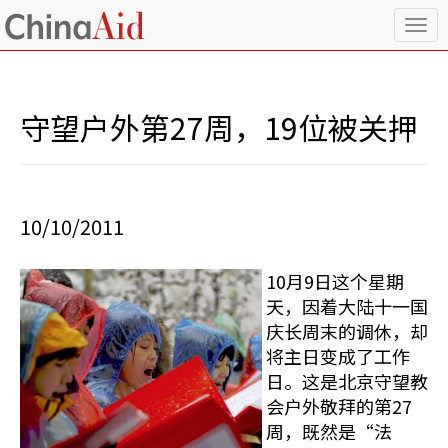
T
o
g
g
l
守望户外第27周，19位被关押
e
n
a
v
i
10/10/2011
g
a
t
10月9日这个星期
i
天，因着大陆十一国
o
n
庆长周末的调休，却
将主日变成了工作
日。这是北京守望教
会户外敬拜的第27
周，既然是“法