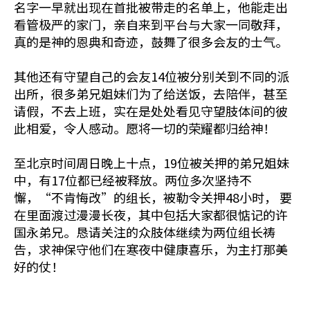
名字一早就出现在首批被带走的名单上，他能走出
看管极严的家门，亲自来到平台与大家一同敬拜，
真的是神的恩典和奇迹，鼓舞了很多会友的士气。
其他还有守望自己的会友14位被分别关到不同的派
出所，很多弟兄姐妹们为了给送饭，去陪伴，甚至
请假，不去上班，实在是处处看见守望肢体间的彼
此相爱，令人感动。愿将一切的荣耀都归给神！
至北京时间周日晚上十点，19位被关押的弟兄姐妹
中，有17位都已经被释放。两位多次坚持不
懈，“不肯悔改”的组长，被勒令关押48小时， 要
在里面渡过漫漫长夜，其中包括大家都很惦记的许
国永弟兄。恳请关注的众肢体继续为两位组长祷
告，求神保守他们在寒夜中健康喜乐，为主打那美
好的仗！