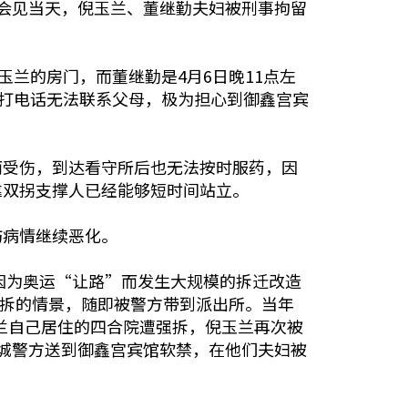
会见当天，倪玉兰、董继勤夫妇被刑事拘留
兰的房门，而董继勤是4月6日晚11点左
，打电话无法联系父母，极为担心到御鑫宫宾
而受伤，到达看守所后也无法按时服药，因
靠双拐支撑人已经能够短时间站立。
防病情继续恶化。
因为奥运“让路”而发生大规模的拆迁改造
强拆的情景，随即被警方带到派出所。当年
玉兰自己居住的四合院遭强拆，倪玉兰再次被
城警方送到御鑫宫宾馆软禁，在他们夫妇被