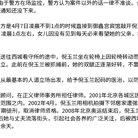
由于警方在场监控，警方认为案件以外的话一律不准谈。
式通知还没下来。
方是4月7日凌晨不到1点的时候直接到御鑫宫宾馆敲开倪玉
日凌晨1点左右，女儿因没有见到每天必来看望她的父亲
接送往西城看守所的途中，倪玉兰坐在轮椅上因轮椅转动
站立。此前在倪玉兰被抓捕前，她的双腿正逐渐好转，不
所从最基本的人道立场出发，给予倪玉兰起码的医治，以
顾问，在正义律师事务所担任律师。2001年北京各城区
范围之内。2002年4月，倪玉兰用相机拍摄下邻居家遭
有期徒刑，取消律师资格。2008年北京奥运结束后，倪
后她与丈夫流落街头，引起社会各界的广泛关注，后被西
百余天。