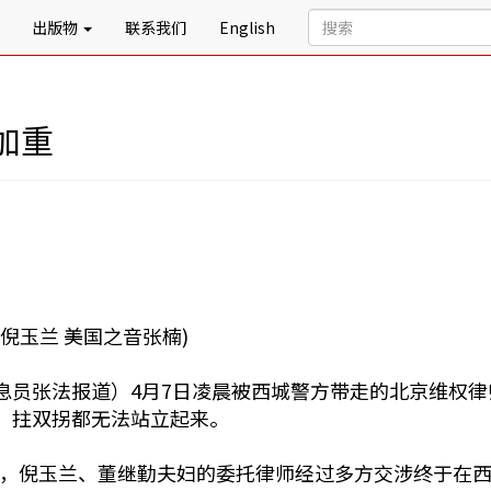
出版物
联系我们
English
加重
倪玉兰 美国之音张楠)
息员张法报道）4月7日凌晨被西城警方带走的北京维权
，拄双拐都无法站立起来。
下午，倪玉兰、董继勤夫妇的委托律师经过多方交涉终于在