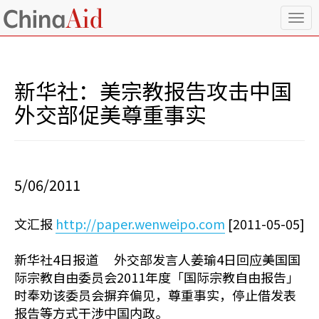
T
o
g
g
l
新华社：美宗教报告攻击中国
e
n
外交部促美尊重事实
a
v
i
g
a
5/06/2011
t
i
o
文汇报
http://paper.wenweipo.com
[2011-05-05]
n
新华社4日报道 外交部发言人姜瑜4日回应美国国
际宗教自由委员会2011年度「国际宗教自由报告」
时奉劝该委员会摒弃偏见，尊重事实，停止借发表
报告等方式干涉中国内政。