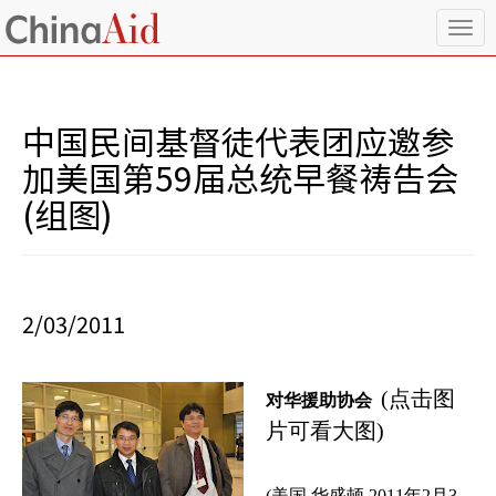
T
o
g
g
l
中国民间基督徒代表团应邀参
e
n
加美国第59届总统早餐祷告会
a
(组图)
v
i
g
a
t
i
2/03/2011
o
n
(
点击图
对华援助协会
片可看大图
)
(
美国 华盛顿
2011
年
2
月
3