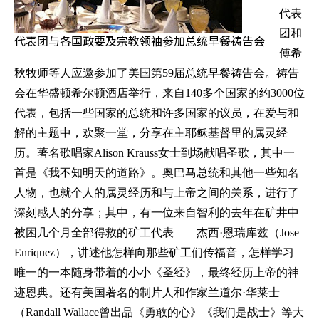
代表
团和
代表团与各国政要及宗教领袖参加总统早餐祷告会
傅希
秋牧师等人应邀参加了美国第
59
届总统早餐祷告会。祷告
会在华盛顿希尔顿酒店举行，来自
140
多个国家的约
3000
位
代表，包括一些国家的总统和许多国家的议员，在爱与和
解的主题中，欢聚一堂，分享在主耶稣基督里的属灵经
历。著名歌唱家
Alison Krauss
女士到场献唱圣歌，其中一
首是《我不知明天的道路》。奥巴马总统和其他一些知名
人物，也就个人的属灵经历和与上帝之间的关系，进行了
深刻感人的分享；其中，有一位来自智利的去年在矿井中
被困几个月全部得救的矿工代表
——
杰西·恩瑞库兹（
Jose
Enriquez
），讲述他怎样向那些矿工们传福音，怎样学习
唯一的一本随身带着的小小《圣经》，最终经历上帝的神
迹恩典。还有美国著名的制片人和作家兰道尔·华莱士
（
Randall Wallace
曾出品《勇敢的心》《我们是战士》等大