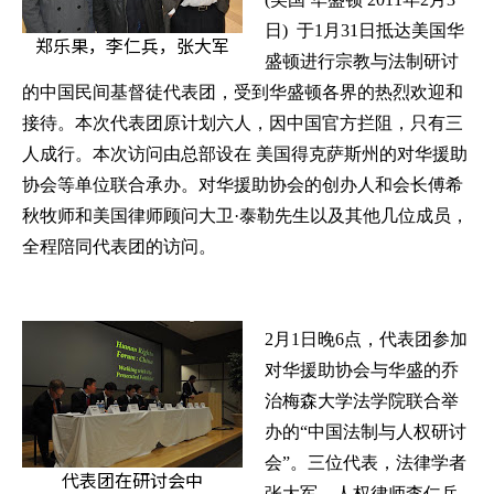
日
)
于
1
月
31
日抵达美国华
郑乐果，李仁兵，张大军
盛顿进行宗教与法制研讨
的中国民间基督徒代表团，受到华盛顿各界的热烈欢迎和
接待。本次代表团原计划六人，因中国官方拦阻，只有三
人成行。本次访问由总部设在 美国得克萨斯州的对华援助
协会等单位联合承办。对华援助协会的创办人和会长傅希
秋牧师和美国律师顾问大卫·泰勒先生以及其他几位成员，
全程陪同代表团的访问。
2
月
1
日晚
6
点，代表团参加
对华援助协会与华盛的乔
治梅森大学法学院联合举
办的“中国法制与人权研讨
会”。三位代表，法律学者
代表团在研讨会中
张大军、人权律师李仁兵