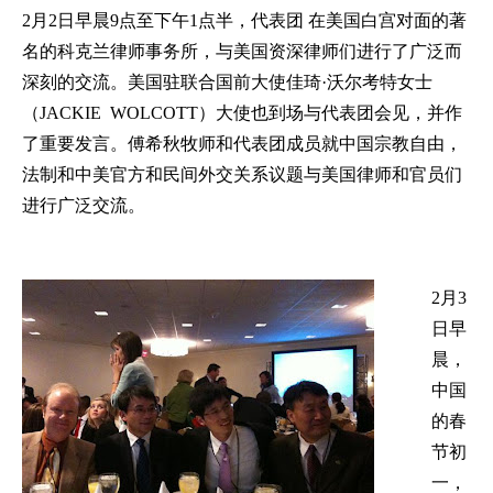
2
月
2
日早晨
9
点至下午
1
点半，代表团 在美国白宫对面的著
名的科克兰律师事务所，与美国资深律师们进行了广泛而
深刻的交流。美国驻联合国前大使佳琦·沃尔考特女士
（
JACKIE WOLCOTT
）大使也到场与代表团会见，并作
了重要发言。傅希秋牧师和代表团成员就中国宗教自由，
法制和中美官方和民间外交关系议题与美国律师和官员们
进行广泛交流。
2
月
3
日早
晨，
中国
的春
节初
一，