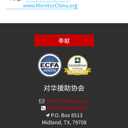
www.MonitorChina.org
奉献
对华援助协会
info@chinaaid.org
+1(432)689-6985
P.O. Box 8513
Midland, TX, 79708