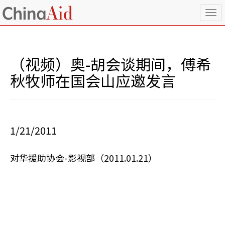
T
o
g
g
l
（视频）奥-胡会谈期间，傅希
e
n
秋牧师在国会山应邀发言
a
v
i
g
a
1/21/2011
t
i
o
对华援助协会-影视部（2011.01.21）
n