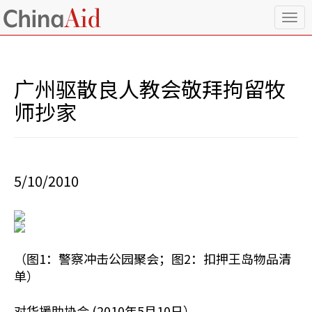
T
o
g
g
l
广州驱散良人教会敬拜拘留牧
e
n
师抄家
a
v
i
g
a
5/10/2010
t
i
o
n
（图1：警察冲击公园聚会；图2：扣押王岛物品清
单）
对华援助协会 (2010年5月10日）