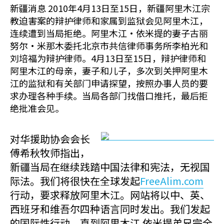
新疆消息 2010年4月13日至15日，新疆阿里木江宗
教迫害案的辩护律师和家属到监狱会见阿里木江，
连续遭到当局拒绝。阿里木江·依米提的妻子古丽
努尔·米那木委托北京市共信律师事务所李柏光和
刘培福为辩护律师。4月13日至15日，辩护律师和
阿里木江的母亲，妻子和儿子，多次到关押阿里木
江的监狱和有关部门申请探望，按照办事人员的要
求办理各种手续。当局各部门找借口推托，最后拒
绝批准会见。
对华援助协会会长
傅希秋牧师指出，
新疆当局在继续践踏中国法律和宪法，无视国
际法。我们将很快在全球发起
FreeAlim.com
行动，要求释放阿里木江。网站将以中、英、
西班牙和维吾尔四种语言同时发出。我们发起
的国际性行动，直到阿里木江.依米提弟兄完全