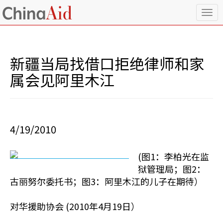
T
o
g
g
l
新疆当局找借口拒绝律师和家
e
n
属会见阿里木江
a
v
i
g
a
4/19/2010
t
i
o
(图1：李柏光在监
n
狱管理局；图2：
古丽努尔委托书；图3：阿里木江的儿子在期待）
对华援助协会 (2010年4月19日）