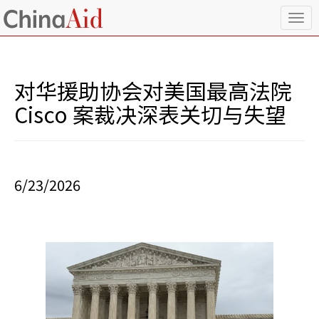
T
o
g
g
l
对华援助协会对美国最高法院
e
n
Cisco 案裁决深表关切与失望
a
v
i
g
a
6/23/2026
t
i
o
n