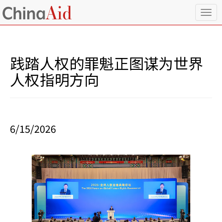
T
o
g
g
l
践踏人权的罪魁正图谋为世界
e
n
人权指明方向
a
v
i
g
a
6/15/2026
t
i
o
n