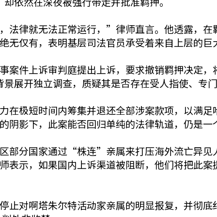
病，却依然在深夜被强行带走并批准羁押。
，法律就无法正常运行，”律师直言。他透露，在
绝无仅有，表明基层司法官员承受着来自上层的巨
事案件上诉审判庭提出上诉，要求撤销羁押决定，
”的背景展开独立调查，质疑其是否存在受人指使、专
力在极短时间内筹集并退还全部涉案款项，以满足
的阴影下，此案能否回归单纯的法律轨道，仍是一
区部分国家通过“株连”亲属来打压海外流亡异见
师表示，如果国内上诉渠道被阻断，他们将把此案
止对啊塔朱尔特活动家亲属的明显报复，并彻底纠正对