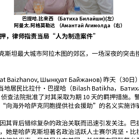
巴提哈.比来西 （Батиха Билайши)(左）
阿曼太.阿格莫勒达 （Амантай Ағимолда（右）
押，律师指责当局“人为制造案件”
日） 在哈萨克斯坦最大城市阿拉木图的郊区，一场深夜的
 Baizhanov, Шынқуат Байжанов) 
村的当地居民比拉什·巴提哈（Bilash Batikha，Бат
随后，侦查法院批准了对其采取为期 10 天的羁押措
即通过“向海外哈萨克同胞提供社会援助”的名义实施诈
因其背后错综复杂的政治关联而迅速引发关注。巴
是哈萨克斯坦著名政治活跃人士赛尔克坚·比拉什（Ser