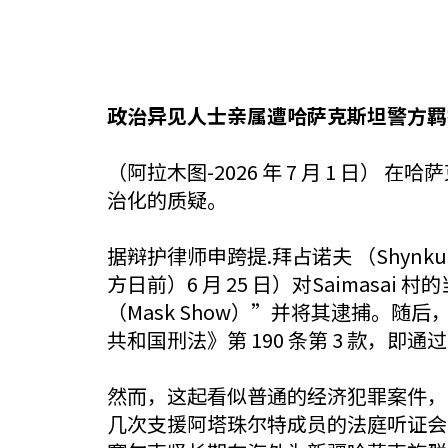
政治异见人士亲属遭哈萨克斯坦警方羁
（阿拉木图-2026 年 7 月 1 
治化的质疑。
据辩护律师申跨提.拜占诺夫 （Shynkuat
方日前）6 月 25 日）对Saimasai 
（Mask Show）”并将其逮捕。
共和国刑法》第 190 条第 3 款，
然而，这起看似普通的经济犯罪案件，
几次支援阿塔珠尔特成员的法庭听证会，她