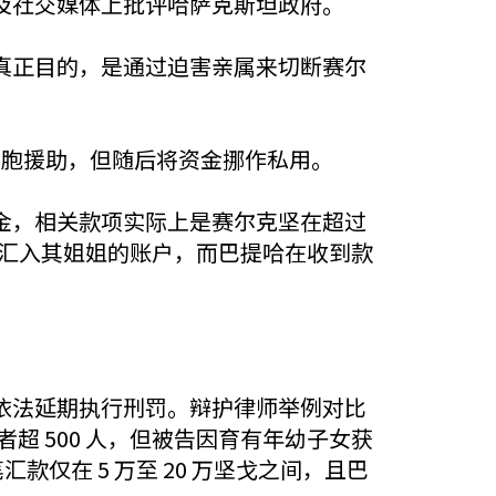
及社交媒体上批评哈萨克斯坦政府。
真正目的，是通过迫害亲属来切断赛尔
同胞援助，但随后将资金挪作私用。
金，相关款项实际上是赛尔克坚在超过
款汇入其姐姐的账户，而巴提哈在收到款
依法延期执行刑罚。辩护律师举例对比
者超 500 人，但被告因育有年幼子女获
款仅在 5 万至 20 万坚戈之间，且巴