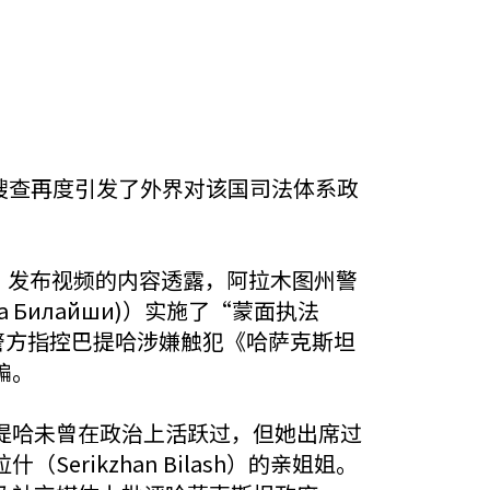
突击搜查再度引发了外界对该国司法体系政
昨天（30日）发布视频的内容透露，阿拉木图州警
иха Билайши)）实施了“蒙面执法
施。警方指控巴提哈涉嫌触犯《哈萨克斯坦
骗。
提哈未曾在政治上活跃过，但她出席过
ikzhan Bilash）的亲姐姐。