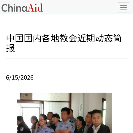
T
o
g
g
l
中国国内各地教会近期动态简
e
n
报
a
v
i
g
a
6/15/2026
t
i
o
n