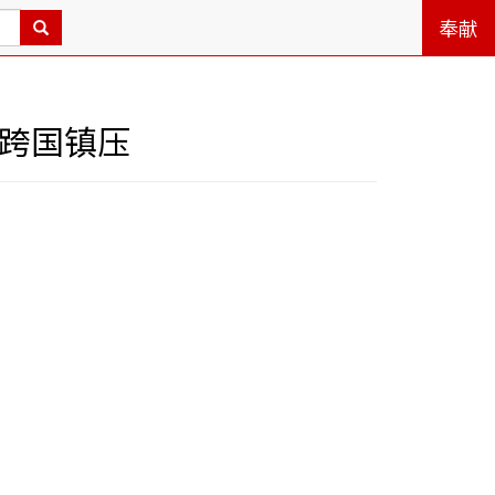
奉献
与跨国镇压