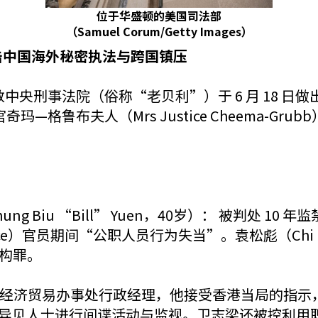
位于华盛顿的美国司法部
（Samuel Corum/Getty Images）
击中国海外秘密执法与跨国镇压
 英国伦敦中央刑事法院（俗称“老贝利”）于 6 月 1
玛—格鲁布夫人（Mrs Justice Cheema-G
 Biu “Bill” Yuen，40岁）： 被判处 1
rce）官员期间“公职人员行为失当”。袁松彪（Chi Leun
机构罪。
经济贸易办事处行政经理，他接受香港当局的指示
居住在英国的异见人士进行间谍活动与监视。卫志梁还被控