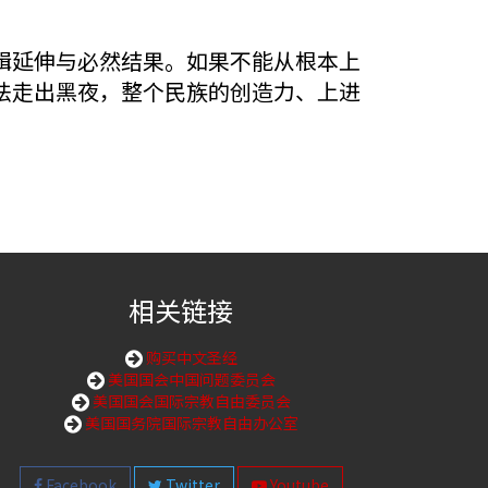
辑延伸与必然结果。如果不能从根本上
法走出黑夜，整个民族的创造力、上进
相关链接
购买中文圣经
美国国会中国问题委员会
美国国会国际宗教自由委员会
美国国务院国际宗教自由办公室
Facebook
Twitter
Youtube