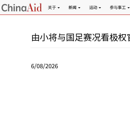
关于
新闻
运动
参与事工
由小将与国足赛况看极权
6/08/2026