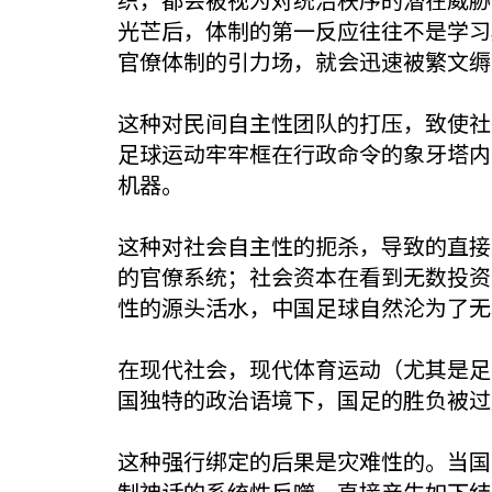
光芒后，体制的第一反应往往不是学习
官僚体制的引力场，就会迅速被繁文缛
这种对民间自主性团队的打压，致使社
足球运动牢牢框在行政命令的象牙塔内
机器。
这种对社会自主性的扼杀，导致的直接
的官僚系统；社会资本在看到无数投资
性的源头活水，中国足球自然沦为了无
在现代社会，现代体育运动（尤其是足
国独特的政治语境下，国足的胜负被过
这种强行绑定的后果是灾难性的。当国
制神话的系统性反噬，直接产生如下结