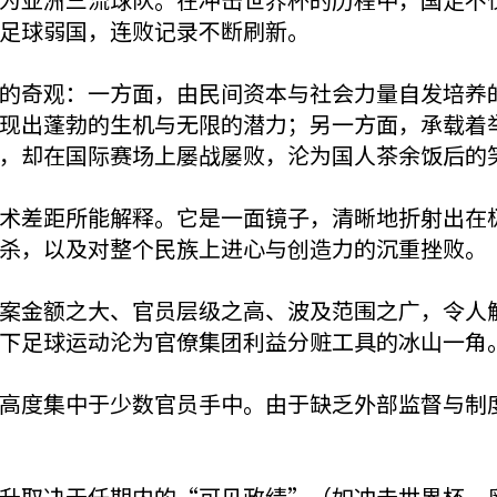
足球弱国，连败记录不断刷新。
的奇观：一方面，由民间资本与社会力量自发培养
现出蓬勃的生机与无限的潜力；另一方面，承载着
，却在国际赛场上屡战屡败，沦为国人茶余饭后的
术差距所能解释。它是一面镜子，清晰地折射出在
杀，以及对整个民族上进心与创造力的沉重挫败。
案金额之大、官员层级之高、波及范围之广，令人
下足球运动沦为官僚集团利益分赃工具的冰山一角
高度集中于少数官员手中。由于缺乏外部监督与制
升取决于任期内的“可见政绩”（如冲击世界杯、