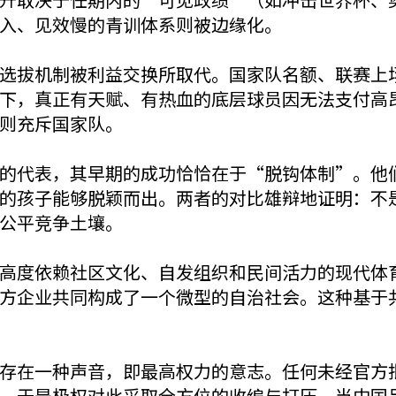
入、见效慢的青训体系则被边缘化。
选拔机制被利益交换所取代。国家队名额、联赛上
下，真正有天赋、有热血的底层球员因无法支付高
则充斥国家队。
的代表，其早期的成功恰恰在于“脱钩体制”。他
的孩子能够脱颖而出。两者的对比雄辩地证明：不
公平竞争土壤。
高度依赖社区文化、自发组织和民间活力的现代体
方企业共同构成了一个微型的自治社会。这种基于
存在一种声音，即最高权力的意志。任何未经官方
，于是极权对此采取全方位的收编与打压。当中国