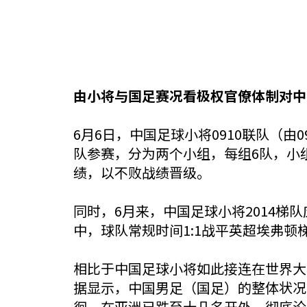
由小将与国足赛况看极权官僚体制对中
6月6日，中国足球小将0910联队（由0
队参赛，分为两个小组，每组6队，小
绩，以不败战绩晋级。
同时，6月来，中国足球小将2014梯队
中，球队常规时间1:1战平英超埃弗顿梯
相比于中国足球小将如此接连在世界大
据显示，中国男足（国足）的整体状况
徊，在亚洲已跌至十几名开外，彻底沦