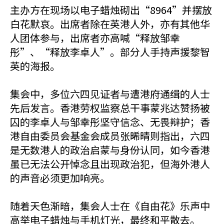
主办方在现场以电子蜡烛砌出“8964”并摆放
白花默哀。出席者除在英港人外，亦有其他华
人团体参与，出席者亦高喊“释放邹幸
彤”、“释放李卓人”。部分人手持声援黎智
英的海报。
集会中，多位六四见证者与遭港府通缉的人士
先后发言。香港劳权监察总干事蒙兆达赞扬被
囚的李卓人与邹幸彤坚守信念、无畏辩护；香
港自由委员会基金会成员张晞晴则指出，六四
是无数港人的政治启蒙与身份认同，如今香港
虽已无法公开悼念且出现政治犯，但海外港人
的声音必须更加响亮。
随着天色渐暗，集会人士在《自由花》乐声中
高举电子蜡烛与手机灯光，最终和平散去。