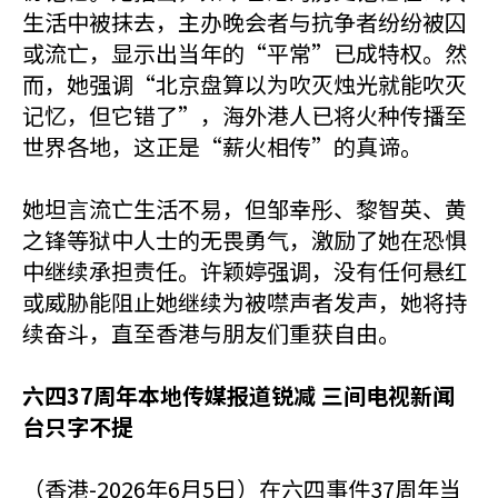
生活中被抹去，主办晚会者与抗争者纷纷被囚
或流亡，显示出当年的“平常”已成特权。然
而，她强调“北京盘算以为吹灭烛光就能吹灭
记忆，但它错了”，海外港人已将火种传播至
世界各地，这正是“薪火相传”的真谛。
她坦言流亡生活不易，但邹幸彤、黎智英、黄
之锋等狱中人士的无畏勇气，激励了她在恐惧
中继续承担责任。许颖婷强调，没有任何悬红
或威胁能阻止她继续为被噤声者发声，她将持
续奋斗，直至香港与朋友们重获自由。
六四37周年本地传媒报道锐减 三间电视新闻
台只字不提
（香港-2026年6月5日）在六四事件37周年当