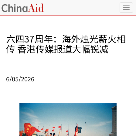
T
o
g
g
l
六四37周年：海外烛光薪火相
e
n
传 香港传媒报道大幅锐减
a
v
i
g
a
6/05/2026
t
i
o
n