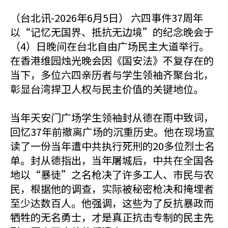
（台北讯-2026年6月5日） 六四事件37周年
以“记忆无国界、抵抗无边境”的纪念晚会于
（4）日晚间在台北自由广场民主大道举行。
在香港维园烛光晚会因《国安法》不复存在的
当下，多位六四亲历者与学生领袖齐聚台北，
彰显台湾捍卫人权与民主价值的关键地位。
当年天安门广场学生领袖封从德在雨中致词，
回忆37年前撤离广场的沉重历史。他在现场宣
读了一份当年遭中共执行死刑的20多位烈士名
单。封从德指出，当年屠城后，中共在全国各
地以“暴徒”之名枪决了许多工人、市民与农
民，根据他的调查，实际被秘密枪决和掩埋者
至少达数百人。他强调，这些为了反抗暴政而
牺牲的无名勇士，才是真正抗击专制的民主先