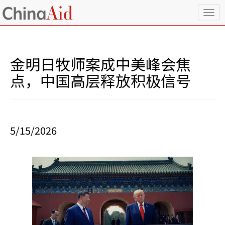
T
o
g
g
l
金明日牧师案成中美峰会焦
e
n
点，中国高层释放积极信号
a
v
i
g
a
5/15/2026
t
i
o
n