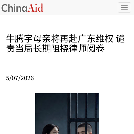
T
o
g
g
l
牛腾宇母亲将再赴广东维权 谴
e
n
责当局长期阻挠律师阅卷
a
v
i
g
a
5/07/2026
t
i
o
n