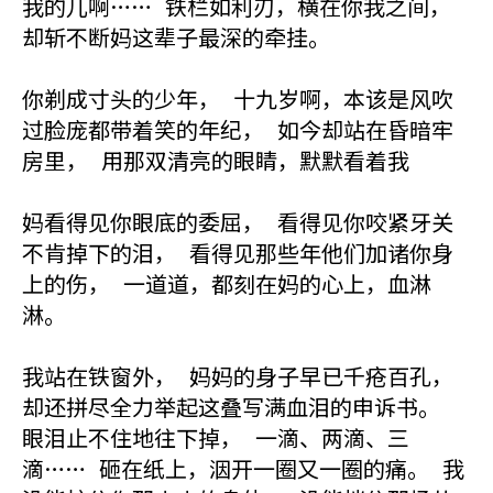
我的儿啊…… 铁栏如利刃，横在你我之间，
却斩不断妈这辈子最深的牵挂。
你剃成寸头的少年， 十九岁啊，本该是风吹
过脸庞都带着笑的年纪， 如今却站在昏暗牢
房里， 用那双清亮的眼睛，默默看着我
妈看得见你眼底的委屈， 看得见你咬紧牙关
不肯掉下的泪， 看得见那些年他们加诸你身
上的伤， 一道道，都刻在妈的心上，血淋
淋。
我站在铁窗外， 妈妈的身子早已千疮百孔，
却还拼尽全力举起这叠写满血泪的申诉书。
眼泪止不住地往下掉， 一滴、两滴、三
滴…… 砸在纸上，洇开一圈又一圈的痛。 我