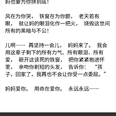
妈也要为你拼到底！
风在为你哭， 铁窗在为你颤， 老天若有
眼， 就让妈的眼泪化作一把火， 烧毁这世间
所有的黑暗与不公！
儿啊…… 再坚持一会儿， 妈妈来了。 我会
用这辈子剩下的所有力气、所有眼泪、所有
爱， 砸开这该死的铁窗， 把你紧紧抱进怀
里， 亲吻你剃短的头发， 告诉你： “孩
子，回家了，我再也不会让你受一点委屈。”
妈妈爱你。 用命在爱你。 永远永远……