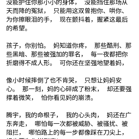
没能护住你那小小的身体， 没能挡住那场从
天而降的冤狱， 只能用这双曾抱你、哄你、
为你擦眼泪的手， 现在颤抖着，握紧这最后
的希望。
孩子，你别怕。 妈知道你疼， 那些酷刑、那
些黑暗、那些被强加的罪名， 每一夜都把你
折磨得不成人形。 可你还在坚强地望着妈，
像小时候摔倒了也不肯哭， 只想让妈妈安
心。 那一刻，妈的心碎成了粉末， 却还要强
撑着微笑， 怕你看见妈的崩溃。
腾宇，我的命根子， 我的心头肉， 妈还在广
东奔走， 哪怕每一次都被威胁、被骚扰、被
阻拦， 哪怕路上的每一步都像踩在刀尖上，