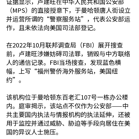
证据显示，卢建旺在中华人民共和国公安部
（MPS）的直接授意下，于曼哈顿唐人街设立
并运营所谓的“警察服务站”，代表公安部运
作，且未依法向美国司法部登记。
在2022年10月联邦调查局（FBI）展开搜查
前，卢建旺涉嫌妨碍司法罪，销毁与中方联络
人的通信记录。FBI当场搜查，发现蓝色横
幅，上写“福州警侨海外服务站，美国纽
约”。
该机构位于曼哈顿东百老汇107号一栋办公楼
内。庭审揭示，该站点不仅作为公安部——中
共主要国内执法与情报机构的执法延伸，还被
用于监控并通过威胁、胁迫等手段向居住在美
国的异议人士施压。