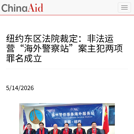
T
o
g
g
l
纽约东区法院裁定：非法运
e
n
营“海外警察站”案主犯两项
a
罪名成立
v
i
g
a
t
i
5/14/2026
o
n