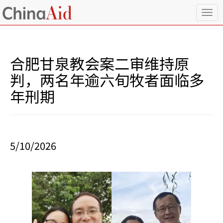
T
o
g
g
l
合肥甘泉教会案二审维持原
e
n
判，两名年逾六旬牧者面临多
a
年刑期
v
i
g
a
t
i
5/10/2026
o
n